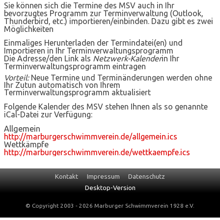
Sie können sich die Termine des MSV auch in Ihr
bevorzugtes Programm zur Terminverwaltung (Outlook,
Thunderbird, etc.) importieren/einbinden. Dazu gibt es zwei
Möglichkeiten
Einmaliges Herunterladen der Termindatei(en) und
Importieren in Ihr Terminverwaltungsprogramm
Die Adresse/den Link als
Netzwerk-Kalender
in Ihr
Terminverwaltungsprogramm eintragen
Vorteil:
Neue Termine und Terminänderungen werden ohne
Ihr Zutun automatisch von Ihrem
Terminverwaltungsprogramm aktualisiert
Folgende Kalender des MSV stehen Ihnen als so genannte
iCal-Datei zur Verfügung:
Allgemein
http://marburgerschwimmverein.de/allgemein.ics
Wettkämpfe
http://marburgerschwimmverein.de/wettkaempfe.ics
Navigation
Kontakt
Impressum
Datenschutz
überspringen
Desktop-Version
© Copyright 2003 - 2026 Marburger Schwimmverein 1928 e.V.