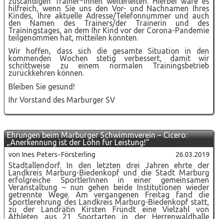
zuständigen Trainer*innen weiterleiten. Hierbei wäre es
hilfreich, wenn Sie uns den Vor- und Nachnamen Ihres
Kindes, Ihre aktuelle Adresse/Telefonnummer und auch
den Namen des Trainers/der Trainerin und des
Trainingstages, an dem Ihr Kind vor der Corona-Pandemie
teilgenommen hat, mitteilen könnten.
Wir hoffen, dass sich die gesamte Situation in den
kommenden Wochen stetig verbessert, damit wir
schrittweise zu einem normalen Trainingsbetrieb
zurückkehren können.
Bleiben Sie gesund!
Ihr Vorstand des Marburger SV
Ehrungen beim Marburger Schwimmverein – Cicero:
„Anerkennung ist der Lohn für Leistung!“
von Ines Peters-Försterling
26.03.2019
Stadtallendorf. In den letzten drei Jahren ehrte der
Landkreis Marburg-Biedenkopf und die Stadt Marburg
erfolgreiche SportlerInnen in einer gemeinsamen
Veranstaltung – nun gehen beide Institutionen wieder
getrennte Wege. Am vergangenen Freitag fand die
Sportlerehrung des Landkreis Marburg-Biedenkopf statt,
zu der Landrätin Kirsten Fründt eine Vielzahl von
Athleten aus 21 Sportarten in der Herrenwaldhalle