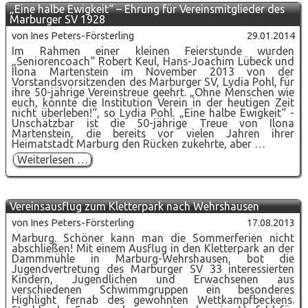
„Eine halbe Ewigkeit“ – Ehrung für Vereinsmitglieder des
Marburger SV 1928
von Ines Peters-Försterling
29.01.2014
Im Rahmen einer kleinen Feierstunde wurden
„Seniorencoach“ Robert Keul, Hans-Joachim Lübeck und
Ilona Martenstein im November 2013 von der
Vorstandsvorsitzenden des Marburger SV, Lydia Pohl, für
ihre 50-jährige Vereinstreue geehrt. „Ohne Menschen wie
euch, könnte die Institution Verein in der heutigen Zeit
nicht überleben!“, so Lydia Pohl. „Eine halbe Ewigkeit“ -
Unschätzbar ist die 50-jährige Treue von Ilona
Martenstein, die bereits vor vielen Jahren ihrer
Heimatstadt Marburg den Rücken zukehrte, aber …
„Eine
Weiterlesen …
halbe
Ewigkeit“
–
Ehrung
Vereinsausflug zum Kletterpark nach Wehrshausen
für
Vereinsmitglieder
von Ines Peters-Försterling
17.08.2013
des
Marburg. Schöner kann man die Sommerferien nicht
Marburger
abschließen! Mit einem Ausflug in den Kletterpark an der
SV
Dammmühle in Marburg-Wehrshausen, bot die
1928
Jugendvertretung des Marburger SV 33 interessierten
Kindern, Jugendlichen und Erwachsenen aus
verschiedenen Schwimmgruppen ein besonderes
Highlight fernab des gewohnten Wettkampfbeckens.