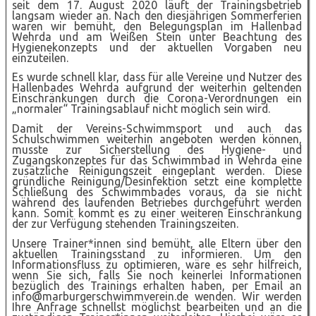
seit dem 17. August 2020 läuft der Trainingsbetrieb
langsam wieder an. Nach den diesjährigen Sommerferien
waren wir bemüht, den Belegungsplan im Hallenbad
Wehrda und am Weißen Stein unter Beachtung des
Hygienekonzepts und der aktuellen Vorgaben neu
einzuteilen.
Es wurde schnell klar, dass für alle Vereine und Nutzer des
Hallenbades Wehrda aufgrund der weiterhin geltenden
Einschränkungen durch die Corona-Verordnungen ein
„normaler“ Trainingsablauf nicht möglich sein wird.
Damit der Vereins-Schwimmsport und auch das
Schulschwimmen weiterhin angeboten werden können,
musste zur Sicherstellung des Hygiene- und
Zugangskonzeptes für das Schwimmbad in Wehrda eine
zusätzliche Reinigungszeit eingeplant werden. Diese
gründliche Reinigung/Desinfektion setzt eine komplette
Schließung des Schwimmbades voraus, da sie nicht
während des laufenden Betriebes durchgeführt werden
kann. Somit kommt es zu einer weiteren Einschränkung
der zur Verfügung stehenden Trainingszeiten.
Unsere Trainer*innen sind bemüht, alle Eltern über den
aktuellen Trainingsstand zu informieren. Um den
Informationsfluss zu optimieren, wäre es sehr hilfreich,
wenn Sie sich, falls Sie noch keinerlei Informationen
bezüglich des Trainings erhalten haben, per Email an
info@marburgerschwimmverein.de wenden. Wir werden
Ihre Anfrage schnellst möglichst bearbeiten und an die