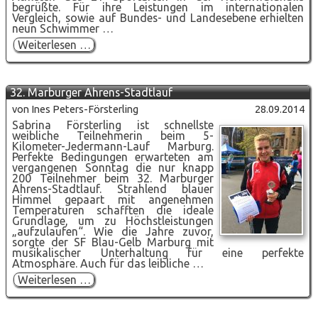
begrüßte. Für ihre Leistungen im internationalen
Vergleich, sowie auf Bundes- und Landesebene erhielten
neun Schwimmer …
Ehrungen
Weiterlesen …
beim
Marburger
Schwimmverein
–
32. Marburger Ahrens-Stadtlauf
Cicero:
„Anerkennung
von Ines Peters-Försterling
28.09.2014
ist
Sabrina Försterling ist schnellste
der
weibliche Teilnehmerin beim 5-
Lohn
Kilometer-Jedermann-Lauf Marburg.
für
Perfekte Bedingungen erwarteten am
Leistung!“
vergangenen Sonntag die nur knapp
200 Teilnehmer beim 32. Marburger
Ahrens-Stadtlauf. Strahlend blauer
Himmel gepaart mit angenehmen
Temperaturen schafften die ideale
Grundlage, um zu Höchstleistungen
„aufzulaufen“. Wie die Jahre zuvor,
sorgte der SF Blau-Gelb Marburg mit
musikalischer Unterhaltung für eine perfekte
Atmosphäre. Auch für das leibliche …
32.
Weiterlesen …
Marburger
Ahrens-
Stadtlauf