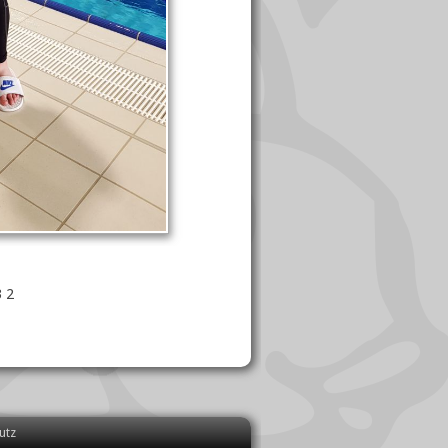
3 2
utz