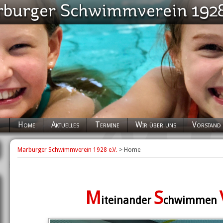
Navigation
Home
Aktuelles
Termine
Wir über uns
Vorstand
überspringen
Marburger Schwimmverein 1928 e.V.
Home
M
S
iteinander
chwimmen