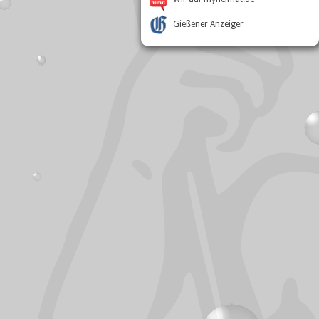
Gießener Anzeiger
Besucherstatistik
Online:
4
Besucher heute:
129
Besucher gesamt:
394.415
Zugriffe heute:
144
Zugriffe gesamt:
1.645.365
Besucher pro Tag:
Ø 77