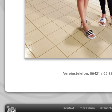
Vereinstelefon: 06421 / 65 8
Navigation
Kontakt
Impressum
Datensch
überspringen