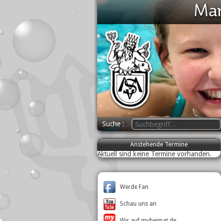
Suche
Anstehende Termine
Aktuell sind keine Termine vorhanden.
Werde Fan
Schau uns an
Wir auf myheimat.de