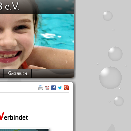
Gästebuch
V
erbindet