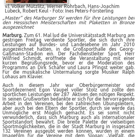
v.l. Volker Mützlitz, Werner Rohrbach, Hans-Joachim
Lübeck, Robert Keul - Foto: Ines Peters-Försterling
„Master“ des Marburger SV werden für ihre Leistungen bei
den Hessischen Meisterschaften mit Plaketten in Bronze
ausgezeichnet
Marburg.
Zum 61. Mal lud die Universitätsstadt Marburg am
gestrigen Freitag verdiente Sportler, die sich durch ihre
Leistungen auf Bundes- und Landesebene im Jahr 2010
ausgezeichnet hatten, in die Großsporthalle des Georg-
Gaßmann-Stadion ein. Der Fachdienstleiter Sport, Herr
Wilfried Schmidt, eröffnete die Veranstaltung mit einer
kurzen Begrüßungsrede, bevor er die Moderation des
Programms an Dirk Schäfer und Laura Pfingst weiter gab.
Für die musikalische Untermalung sorgte Musiker Ralph
Lohaus am Klavier.
Auch in diesem Jahr war Oberbürgermeister und
Sportdezernent Egon Vaupel voller Stolz und zollte den
sportlichen Leistungen der 287 Aktiven den nötigen Respekt.
In seinen Grußworten bedankte er sich für die hervorragende
Arbeit in den Vereinen, bei den zahlreichen Übungsleitern,
aber auch bei den Eltern der Sportler, durch sie werde das
Unmögliche erst Möglich gemacht. Es sei somit nicht
verwunderlich, dass sich Marburg auch als internationaler
Sportstandort bewährt. Die breite Palette der vielseitigen
Sportmöglichkeiten, die in der Stadt Marburg in insgesamt
132 Vereinen ausgeübt werden können, wurden in einem
Imagefilm für die Vereine mit dem Slogan: „Vielfalt, die