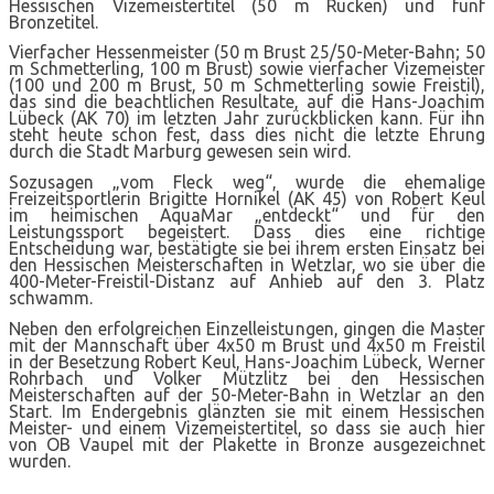
Hessischen Vizemeistertitel (50 m Rücken) und fünf
Bronzetitel.
Vierfacher Hessenmeister (50 m Brust 25/50-Meter-Bahn; 50
m Schmetterling, 100 m Brust) sowie vierfacher Vizemeister
(100 und 200 m Brust, 50 m Schmetterling sowie Freistil),
das sind die beachtlichen Resultate, auf die Hans-Joachim
Lübeck (AK 70) im letzten Jahr zurückblicken kann. Für ihn
steht heute schon fest, dass dies nicht die letzte Ehrung
durch die Stadt Marburg gewesen sein wird.
Sozusagen „vom Fleck weg“, wurde die ehemalige
Freizeitsportlerin Brigitte Hornikel (AK 45) von Robert Keul
im heimischen AquaMar „entdeckt“ und für den
Leistungssport begeistert. Dass dies eine richtige
Entscheidung war, bestätigte sie bei ihrem ersten Einsatz bei
den Hessischen Meisterschaften in Wetzlar, wo sie über die
400-Meter-Freistil-Distanz auf Anhieb auf den 3. Platz
schwamm.
Neben den erfolgreichen Einzelleistungen, gingen die Master
mit der Mannschaft über 4x50 m Brust und 4x50 m Freistil
in der Besetzung Robert Keul, Hans-Joachim Lübeck, Werner
Rohrbach und Volker Mützlitz bei den Hessischen
Meisterschaften auf der 50-Meter-Bahn in Wetzlar an den
Start. Im Endergebnis glänzten sie mit einem Hessischen
Meister- und einem Vizemeistertitel, so dass sie auch hier
von OB Vaupel mit der Plakette in Bronze ausgezeichnet
wurden.