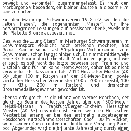
bewegt und verbindet“, zusammengefasst. Es freut den
Marburger SV besonders, ein kleiner Baustein in diesem Film
sein zu dürfen.
Für den Marburger Schwimmverein 1928 e.V. wurden die
„alten Hasen“, die sogenannten „Master“, für ihre
hervorragenden Leistungen auf hessischer Ebene jeweils mit
der Plakette Bronze ausgezeichnet.
Das, was die „Jung-Stars“ im Marburger Schwimmverein im
Schwimmsport vielleicht noch erreichen möchten, hat
Robert Keul in seiner fast 50-jährigen Verbundenheit zum
Schwimmen, schon längst hinter sich. Er nimmt mittlerweile
seine 35. Ehrung durch die Stadt Marburg entgegen, und wie
er sagt, es soll nicht die letzte gewesen sein. Training und
Disziplin sind für ihn keine Fremdwörter, daher ist es nicht
verwunderlich, dass er im Jahr 2010 Hessischer Meister (AK
60) über 100 m Rücken auf der 50-Meter-Bahn, sowie
vierfacher Hessischer Vizemeister (100 u. 200 m Freistil; 100
m –KB-u. 200 m Rücken) und dreifacher
Bronzemedaillengewinner geworden ist.
Ebenso erfolgreich ist die Bilanz von Werner Rohrbach, der
gleich zu Beginn des letzten Jahres über die 1500-Meter-
Freistil-Distanz in Frankfurt/Bergen-Enkheim Hessischer
Meister (AK 65) geworden ist. Einen weiteren Hessischen
Meistertitel errang er bei den erstmalig ausgetragenen
Hessischen Kurzbahnmeisterschaften über 100 m Rücken,
wo er seinem Konkurrenten mit deutlichem Vorsprung Paroli
bot. Abgerundet wird die brillante Jahresbilanz durch einen