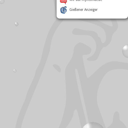
Gießener Anzeiger
Besucherstatistik
Online:
2
Besucher heute:
6
Besucher gesamt:
394.292
Zugriffe heute:
6
Zugriffe gesamt:
1.645.227
Besucher pro Tag:
Ø 77