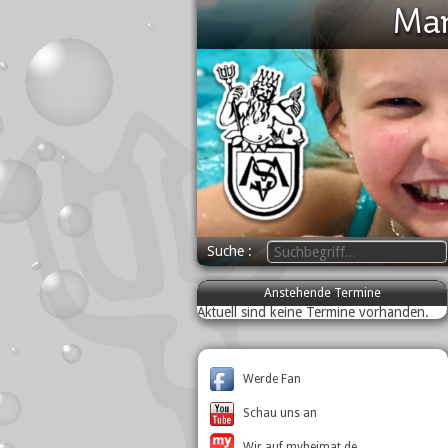
Suche
Anstehende Termine
Aktuell sind keine Termine vorhanden.
Werde Fan
Schau uns an
Wir auf myheimat.de