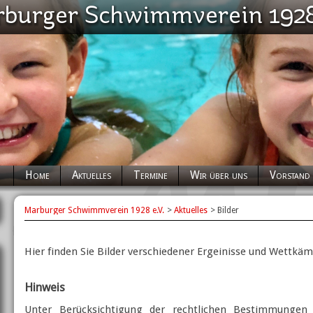
Navigation
Home
Aktuelles
Termine
Wir über uns
Vorstand
überspringen
Marburger Schwimmverein 1928 e.V.
Aktuelles
Bilder
Hier finden Sie Bilder verschiedener Ergeinisse und Wettkä
Hinweis
Unter Berücksichtigung der rechtlichen Bestimmungen 