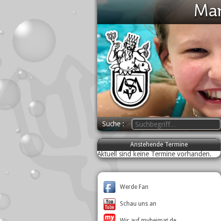
Suche
Anstehende Termine
Aktuell sind keine Termine vorhanden.
Werde Fan
Schau uns an
Wir auf myheimat.de