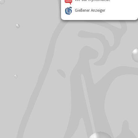
Gießener Anzeiger
Besucherstatistik
Online:
13
Besucher heute:
124
Besucher gesamt:
394.654
Zugriffe heute:
138
Zugriffe gesamt:
1.645.643
Besucher pro Tag:
Ø 77