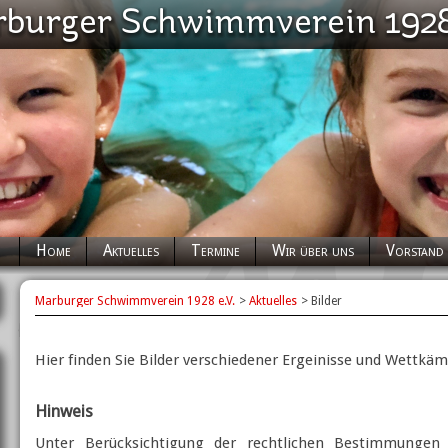
Navigation
Home
Aktuelles
Termine
Wir über uns
Vorstand
überspringen
Marburger Schwimmverein 1928 e.V.
Aktuelles
Bilder
Hier finden Sie Bilder verschiedener Ergeinisse und Wettkä
Hinweis
Unter Berücksichtigung der rechtlichen Bestimmungen 