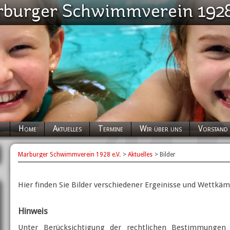
Navigation
Home
Aktuelles
Termine
Wir über uns
Vorstand
überspringen
Marburger Schwimmverein 1928 e.V.
Aktuelles
Bilder
Hier finden Sie Bilder verschiedener Ergeinisse und Wettkä
Hinweis
Unter Berücksichtigung der rechtlichen Bestimmungen 