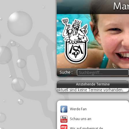
Suche
Anstehende Termine
Aktuell sind keine Termine vorhanden.
Werde Fan
Schau uns an
Wir auf myheimat.de