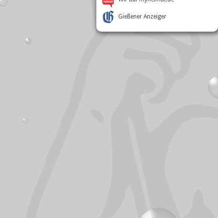
Gießener Anzeiger
Besucherstatistik
Online:
1
Besucher heute:
133
Besucher gesamt:
394.419
Zugriffe heute:
152
Zugriffe gesamt:
1.645.373
Besucher pro Tag:
Ø 77