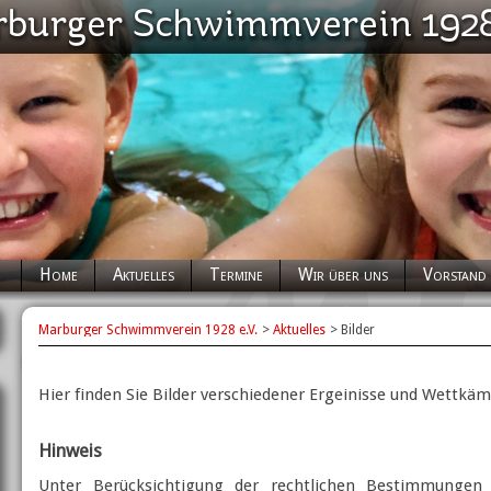
Navigation
Home
Aktuelles
Termine
Wir über uns
Vorstand
überspringen
Marburger Schwimmverein 1928 e.V.
Aktuelles
Bilder
Hier finden Sie Bilder verschiedener Ergeinisse und Wettkä
Hinweis
Unter Berücksichtigung der rechtlichen Bestimmungen 