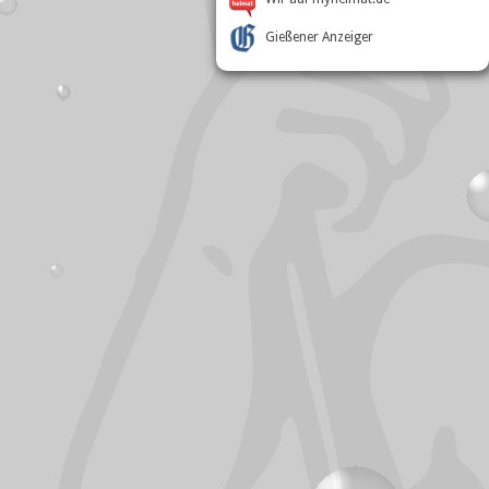
Gießener Anzeiger
Besucherstatistik
Online:
1
Besucher heute:
0
Besucher gesamt:
394.421
Zugriffe heute:
0
Zugriffe gesamt:
1.645.381
Besucher pro Tag:
Ø 77