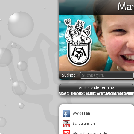
Suche
Anstehende Termine
Aktuell sind keine Termine vorhanden.
Werde Fan
Schau uns an
Wir auf myheimat.de