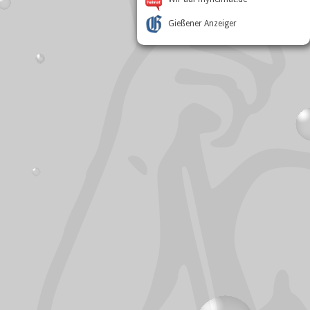
Gießener Anzeiger
Besucherstatistik
Online:
10
Besucher heute:
111
Besucher gesamt:
394.641
Zugriffe heute:
125
Zugriffe gesamt:
1.645.630
Besucher pro Tag:
Ø 77