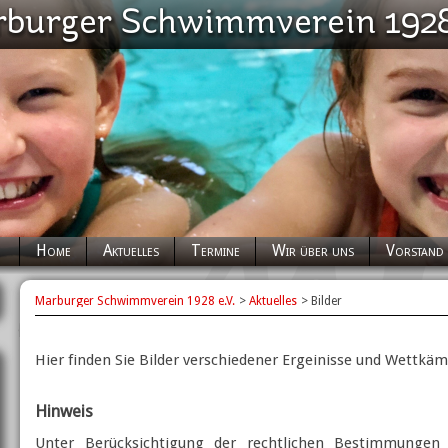
Navigation
Home
Aktuelles
Termine
Wir über uns
Vorstand
überspringen
Marburger Schwimmverein 1928 e.V.
Aktuelles
Bilder
Hier finden Sie Bilder verschiedener Ergeinisse und Wettkä
Hinweis
Unter Berücksichtigung der rechtlichen Bestimmungen 