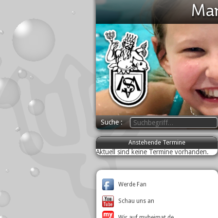
Suche
Anstehende Termine
Aktuell sind keine Termine vorhanden.
Werde Fan
Schau uns an
Wir auf myheimat.de