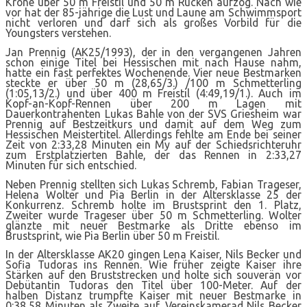
Krone über 50 m Freistil und 50 m Rücken aufzog. Nach wie
vor hat der 85-jährige die Lust und Laune am Schwimmsport
nicht verloren und darf sich als großes Vorbild für die
Youngsters verstehen.
Jan Prennig (AK25/1993), der in den vergangenen Jahren
schon einige Titel bei Hessischen mit nach Hause nahm,
hatte ein fast perfektes Wochenende. Vier neue Bestmarken
steckte er über 50 m (28,65/3.) /100 m Schmetterling
(1:05,13/2.) und über 400 m Freistil (4:49,19/1.). Auch im
Kopf-an-Kopf-Rennen über 200 m Lagen mit
Dauerkontrahenten Lukas Bahle von der SVS Griesheim war
Prennig auf Bestzeitkurs und damit auf dem Weg zum
Hessischen Meistertitel. Allerdings fehlte am Ende bei seiner
Zeit von 2:33,28 Minuten ein My auf der Schiedsrichteruhr
zum Erstplatzierten Bahle, der das Rennen in 2:33,27
Minuten für sich entschied.
Neben Prennig stellten sich Lukas Schremb, Fabian Trageser,
Helena Wolter und Pia Berlin in der Altersklasse 25 der
Konkurrenz. Schremb holte im Brustsprint den 1. Platz,
Zweiter wurde Trageser über 50 m Schmetterling. Wolter
glänzte mit neuer Bestmarke als Dritte ebenso im
Brustsprint, wie Pia Berlin über 50 m Freistil.
In der Altersklasse AK20 gingen Lena Kaiser, Nils Becker und
Sofia Tudoras ins Rennen. Wie früher zeigte Kaiser ihre
Stärken auf den Bruststrecken und holte sich souverän vor
Debütantin Tudoras den Titel über 100-Meter. Auf der
halben Distanz trumpfte Kaiser mit neuer Bestmarke in
0:38,58 Minuten als Zweite auf, Vereinskamerad Nils Becker