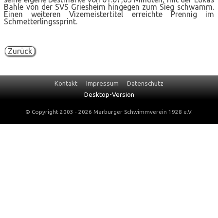
Bahle von der SVS Griesheim hingegen zum Sieg schwamm.
Einen weiteren Vizemeistertitel erreichte Prennig im
Schmetterlingssprint.
Zurück
Navigation
Kontakt
Impressum
Datenschutz
überspringen
Desktop-Version
© Copyright 2003 - 2026 Marburger Schwimmverein 1928 e.V.