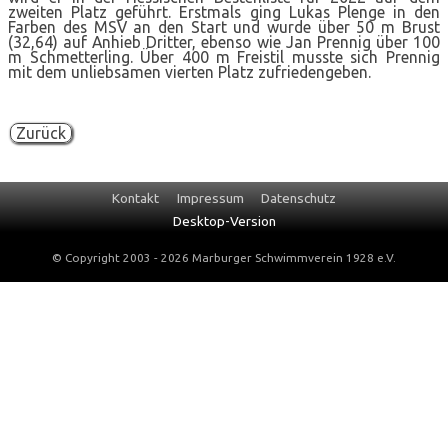
zweiten Platz geführt. Erstmals ging Lukas Plenge in den
Farben des MSV an den Start und wurde über 50 m Brust
(32,64) auf Anhieb Dritter, ebenso wie Jan Prennig über 100
m Schmetterling. Über 400 m Freistil musste sich Prennig
mit dem unliebsamen vierten Platz zufriedengeben.
Zurück
Navigation
Kontakt
Impressum
Datenschutz
überspringen
Desktop-Version
© Copyright 2003 - 2026 Marburger Schwimmverein 1928 e.V.