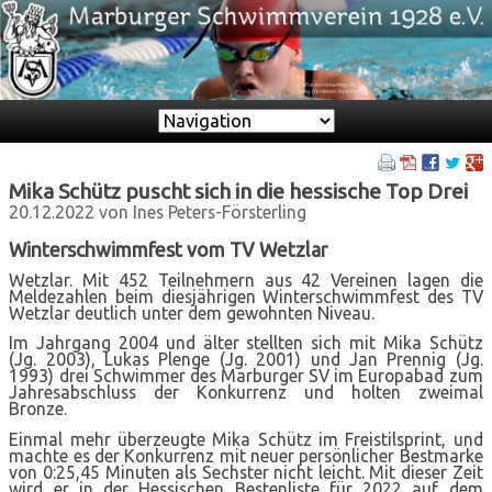
Zielseite
Mika Schütz puscht sich in die hessische Top Drei
20.12.2022
von Ines Peters-Försterling
Winterschwimmfest vom TV Wetzlar
Wetzlar. Mit 452 Teilnehmern aus 42 Vereinen lagen die
Meldezahlen beim diesjährigen Winterschwimmfest des TV
Wetzlar deutlich unter dem gewohnten Niveau.
Im Jahrgang 2004 und älter stellten sich mit Mika Schütz
(Jg. 2003), Lukas Plenge (Jg. 2001) und Jan Prennig (Jg.
1993) drei Schwimmer des Marburger SV im Europabad zum
Jahresabschluss der Konkurrenz und holten zweimal
Bronze.
Einmal mehr überzeugte Mika Schütz im Freistilsprint, und
machte es der Konkurrenz mit neuer persönlicher Bestmarke
von 0:25,45 Minuten als Sechster nicht leicht. Mit dieser Zeit
wird er in der Hessischen Bestenliste für 2022 auf dem