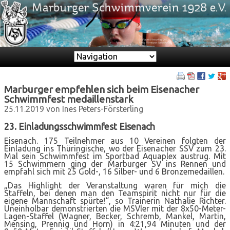
Zielseite
Marburger empfehlen sich beim Eisenacher
Schwimmfest medaillenstark
25.11.2019
von Ines Peters-Försterling
23. Einladungsschwimmfest Eisenach
Eisenach. 175 Teilnehmer aus 10 Vereinen folgten der
Einladung ins Thüringische, wo der Eisenacher SSV zum 23.
Mal sein Schwimmfest im Sportbad Aquaplex austrug. Mit
15 Schwimmern ging der Marburger SV ins Rennen und
empfahl sich mit 25 Gold-, 16 Silber- und 6 Bronzemedaillen.
„Das Highlight der Veranstaltung waren für mich die
Staffeln, bei denen man den Teamspirit nicht nur für die
eigene Mannschaft spürte!“, so Trainerin Nathalie Richter.
Uneinholbar demonstrierten die MSVler mit der 8x50-Meter-
Lagen-Staffel (Wagner, Becker, Schremb, Mankel, Martin,
Mensing, Prennig und Horn) in 4:21,94 Minuten und der