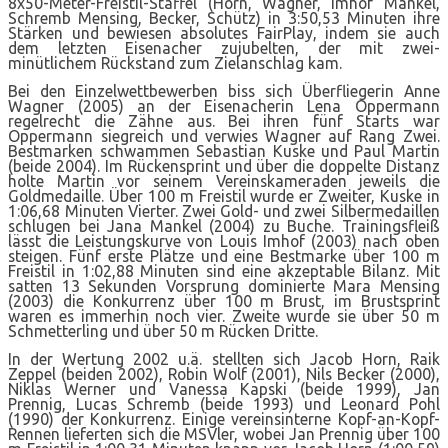
8x50-Meter-Freistil-Staffel (Horn, Wagner, Imhof Mankel,
Schremb Mensing, Becker, Schütz) in 3:50,53 Minuten ihre
Stärken und bewiesen absolutes FairPlay, indem sie auch
dem letzten Eisenacher zujubelten, der mit zwei-
minütlichem Rückstand zum Zielanschlag kam.
Bei den Einzelwettbewerben biss sich Überfliegerin Anne
Wagner (2005) an der Eisenacherin Lena Oppermann
regelrecht die Zähne aus. Bei ihren fünf Starts war
Oppermann siegreich und verwies Wagner auf Rang Zwei.
Bestmarken schwammen Sebastian Kuske und Paul Martin
(beide 2004). Im Rückensprint und über die doppelte Distanz
holte Martin vor seinem Vereinskameraden jeweils die
Goldmedaille. Über 100 m Freistil wurde er Zweiter, Kuske in
1:06,68 Minuten Vierter. Zwei Gold- und zwei Silbermedaillen
schlugen bei Jana Mankel (2004) zu Buche. Trainingsfleiß
lässt die Leistungskurve von Louis Imhof (2003) nach oben
steigen. Fünf erste Plätze und eine Bestmarke über 100 m
Freistil in 1:02,88 Minuten sind eine akzeptable Bilanz. Mit
satten 13 Sekunden Vorsprung dominierte Mara Mensing
(2003) die Konkurrenz über 100 m Brust, im Brustsprint
waren es immerhin noch vier. Zweite wurde sie über 50 m
Schmetterling und über 50 m Rücken Dritte.
In der Wertung 2002 u.ä. stellten sich Jacob Horn, Raik
Zeppel (beiden 2002), Robin Wolf (2001), Nils Becker (2000),
Niklas Werner und Vanessa Kapski (beide 1999), Jan
Prennig, Lucas Schremb (beide 1993) und Leonard Pohl
(1990) der Konkurrenz. Einige vereinsinterne Kopf-an-Kopf-
Rennen lieferten sich die MSVler, wobei Jan Prennig über 100