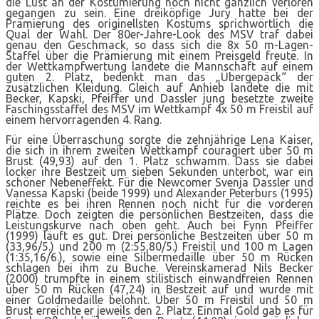
die Lust an der Kostümierung noch nicht gänzlich verloren
gegangen zu sein. Eine dreiköpfige Jury hatte bei der
Prämierung des originellsten Kostüms sprichwörtlich die
Qual der Wahl. Der 80er-Jahre-Look des MSV traf dabei
genau den Geschmack, so dass sich die 8x 50 m-Lagen-
Staffel über die Prämierung mit einem Preisgeld freute. In
der Wettkampfwertung landete die Mannschaft auf einem
guten 2. Platz, bedenkt man das „Übergepäck“ der
zusätzlichen Kleidung. Gleich auf Anhieb landete die mit
Becker, Kapski, Pfeiffer und Dassler jung besetzte zweite
Faschingsstaffel des MSV im Wettkampf 4x 50 m Freistil auf
einem hervorragenden 4. Rang.
Für eine Überraschung sorgte die zehnjährige Lena Kaiser,
die sich in ihrem zweiten Wettkampf couragiert über 50 m
Brust (49,93) auf den 1. Platz schwamm. Dass sie dabei
locker ihre Bestzeit um sieben Sekunden unterbot, war ein
schöner Nebeneffekt. Für die Newcomer Svenja Dassler und
Vanessa Kapski (beide 1999) und Alexander Peterburs (1995)
reichte es bei ihren Rennen noch nicht für die vorderen
Plätze. Doch zeigten die persönlichen Bestzeiten, dass die
Leistungskurve nach oben geht. Auch bei Fynn Pfeiffer
(1999) läuft es gut. Drei persönliche Bestzeiten über 50 m
(33,96/5.) und 200 m (2:55,80/5.) Freistil und 100 m Lagen
(1:35,16/6.), sowie eine Silbermedaille über 50 m Rücken
schlagen bei ihm zu Buche. Vereinskamerad Nils Becker
(2000) trumpfte in einem stilistisch einwandfreien Rennen
über 50 m Rücken (47,24) in Bestzeit auf und wurde mit
einer Goldmedaille belohnt. Über 50 m Freistil und 50 m
Brust erreichte er jeweils den 2. Platz. Einmal Gold gab es für