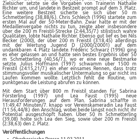
Zielsicher setzte sie die Vorgaben von Trainerin Nathalie
Richter um, und landete in Bestzeit prompt auf dem 3. Platz.
Eine weitere Bestzeit sicherte sie sich über 50 m
Schmetterling (38,88/6.). Chris Schleich (1996) startete zum
ersten Mal auf der 50-Meter-Bahn. Zwar hatte er mit der
Medaillenvergabe nichts zu tun, zeigte aber insbesondere
über die 200 m Freistil-Strecke (2:44,35/7.) stilistisch wahre
Qualitäten, lobte Nathalie Richter. Ebenso gut lief es bei Nils
Becker (2000), der über 200 m Freistil (3:18,45) allerdings
mit der Wertung Jugend D (2000/20001) auf dem
undankbaren 4. Platz landete. Frédéric Schwarz (1996) ging
es eher gelassen an und hatte sein bestes Ergebnis über 50
m Schmetterling (40,56/7.), wo er eine neue Bestmarke
setzte. Julius Hoffmann (1997) schwamm über 1500 m
Freistil (24:15,21/7.) ein eher einsames Rennen, dass trotz
stimmungsvoller musikalischer Untermalung so gar nicht ins
Laufen kommen wollte. Letztlich fehlt die Routine, um
punktgenau die Leistung abrufen zu können.
Mit dem Start über 800 m Freistil standen für Sabrina
Försterling (1997) und Lea Faust (1995) neue
Herausforderungen auf dem Plan. Sabrina schaffte in
11:49,47 Minuten/7. knapp vor Vereinskameradin Lea Faust
(11:56,44/8.) den Anschlag, wobei beide längst noch nicht ihr
Potential ausgeschöpft haben. Über 50 m Schmetterling
(39,08) holte sich Lea den Sieg, sowie über 200 m Freistil
(2:38,63) den 2. Platz.
Veröffentlichungen