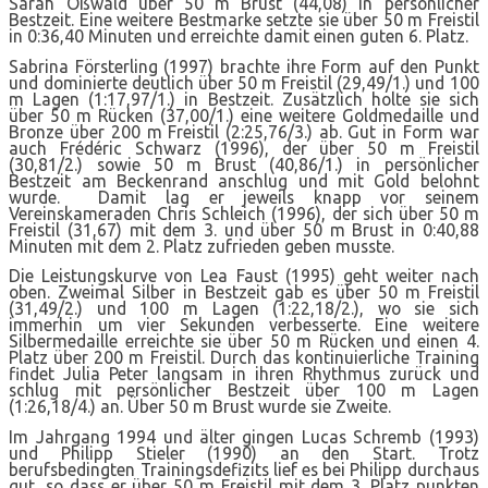
Sarah Oßwald über 50 m Brust (44,08) in persönlicher
Bestzeit. Eine weitere Bestmarke setzte sie über 50 m Freistil
in 0:36,40 Minuten und erreichte damit einen guten 6. Platz.
Sabrina Försterling (1997) brachte ihre Form auf den Punkt
und dominierte deutlich über 50 m Freistil (29,49/1.) und 100
m Lagen (1:17,97/1.) in Bestzeit. Zusätzlich holte sie sich
über 50 m Rücken (37,00/1.) eine weitere Goldmedaille und
Bronze über 200 m Freistil (2:25,76/3.) ab. Gut in Form war
auch Frédéric Schwarz (1996), der über 50 m Freistil
(30,81/2.) sowie 50 m Brust (40,86/1.) in persönlicher
Bestzeit am Beckenrand anschlug und mit Gold belohnt
wurde. Damit lag er jeweils knapp vor seinem
Vereinskameraden Chris Schleich (1996), der sich über 50 m
Freistil (31,67) mit dem 3. und über 50 m Brust in 0:40,88
Minuten mit dem 2. Platz zufrieden geben musste.
Die Leistungskurve von Lea Faust (1995) geht weiter nach
oben. Zweimal Silber in Bestzeit gab es über 50 m Freistil
(31,49/2.) und 100 m Lagen (1:22,18/2.), wo sie sich
immerhin um vier Sekunden verbesserte. Eine weitere
Silbermedaille erreichte sie über 50 m Rücken und einen 4.
Platz über 200 m Freistil. Durch das kontinuierliche Training
findet Julia Peter langsam in ihren Rhythmus zurück und
schlug mit persönlicher Bestzeit über 100 m Lagen
(1:26,18/4.) an. Über 50 m Brust wurde sie Zweite.
Im Jahrgang 1994 und älter gingen Lucas Schremb (1993)
und Philipp Stieler (1990) an den Start. Trotz
berufsbedingten Trainingsdefizits lief es bei Philipp durchaus
gut, so dass er über 50 m Freistil mit dem 3. Platz punkten