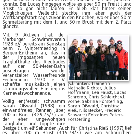
konnte. Bei Lucas hingegen wollte es über 50 m Freistil und
Brust so gar nicht laufen. Er blieb klar hinter seinen
Möglichkeiten. Vielleicht steckte ihm aber auch der
Wettkampfstart tags zuvor in den Knochen, wo er über 50 m
Schmetterling mit dem 1. und 50 m Brust mit dem 2. Platz
glänzte.
Mit 9 Aktiven trat der
Marburger Schwimmverein
1928 e.V. bereits am Samstag
beim 7. Wintermeeting in
Bergen-Enkheim an, das in
der imposanten neuen
Traglufthalle des Riedbades
auf der 50-Meter-Bahn
ausgetragen wurde.
Veranstalter Wasserfreunde
Fechenheim 1930 e. V.
(v.l. hinten: Trainerin
schaffte musikalisch einen
Nathalie Richter, Julius
stimmungsvollen Einstieg ins
Hoffmann, Lea Faust, Lucas
Karnevalswochenende.
Schremb, Chris Schleich; v.l.
Völlig entfesselt schwamm
vorne: Sabrina Försterling,
Sarah Oßwald (1998) ein
Sarah Oßwald, Christina
einwandfreies Rennen über
Rieß, Nils Becker, Frédéric
200 m Brust (3:29,75/7.) auf
Schwarz) Foto: Ines Peters-
der eher ungewohnten
Försterling
Langbahn, und toppte ihre
Bestzeit um elf Sekunden. Auch für Christina Rieß (1997) lief
es über 200 m Brust (3:19,78/3.) wie am Schnürchen.