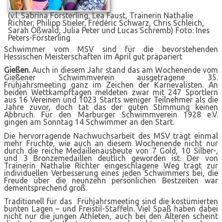
(v.l. Sabrina Försterling, Lea Faust, Trainerin Nathalie
Richter, Philipp Stieler, Frédéric Schwarz, Chris Schleich,
Sarah Oßwald, Julia Peter und Lucas Schremb) Foto: Ines
Peters-Försterling
Schwimmer vom MSV sind für die bevorstehenden
Hessischen Meisterschaften im April gut präpariert
Gießen.
Auch in diesem Jahr stand das am Wochenende vom
Gießener Schwimmverein ausgetragene 35.
Frühjahrsmeeting ganz im Zeichen der Karnevalisten. An
beiden Wettkampftagen meldeten zwar mit 247 Sportlern
aus 16 Vereinen und 1023 Starts weniger Teilnehmer als die
Jahre zuvor, doch tat das der guten Stimmung keinen
Abbruch. Für den Marburger Schwimmverein 1928 e.V.
gingen am Sonntag 14 Schwimmer an den Start.
Die hervorragende Nachwuchsarbeit des MSV trägt einmal
mehr Früchte, wie auch an diesem Wochenende nicht nur
durch die reiche Medaillenausbeute von 7 Gold, 10 Silber-,
und 3 Bronzemedaillen deutlich geworden ist. Der von
Trainerin Nathalie Richter eingeschlagene Weg trägt zur
individuellen Verbesserung eines jeden Schwimmers bei, die
Freude über die neunzehn persönlichen Bestzeiten war
dementsprechend groß.
Traditionell für das Frühjahrsmeeting sind die kostümierten
bunten Lagen – und Freistil-Staffeln. Viel Spaß haben dabei
nicht nur die jungen Athleten, auch bei den Älteren scheint