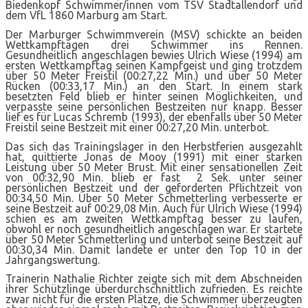
Biedenkopf Schwimmer/innen vom TSV Stadtallendorf und
dem VfL 1860 Marburg am Start.
Der Marburger Schwimmverein (MSV) schickte an beiden
Wettkampftagen drei Schwimmer ins Rennen.
Gesundheitlich angeschlagen bewies Ulrich Wiese (1994) am
ersten Wettkampftag seinen Kampfgeist und ging trotzdem
über 50 Meter Freistil (00:27,22 Min.) und über 50 Meter
Rücken (00:33,17 Min.) an den Start. In einem stark
besetzten Feld blieb er hinter seinen Möglichkeiten, und
verpasste seine persönlichen Bestzeiten nur knapp. Besser
lief es für Lucas Schremb (1993), der ebenfalls über 50 Meter
Freistil seine Bestzeit mit einer 00:27,20 Min. unterbot.
Das sich das Trainingslager in den Herbstferien ausgezahlt
hat, quittierte Jonas de Mooy (1991) mit einer starken
Leistung über 50 Meter Brust. Mit einer sensationellen Zeit
von 00:32,90 Min. blieb er fast 2 Sek. unter seiner
persönlichen Bestzeit und der geforderten Pflichtzeit von
00:34,50 Min. Über 50 Meter Schmetterling verbesserte er
seine Bestzeit auf 00:29,08 Min. Auch für Ulrich Wiese (1994)
schien es am zweiten Wettkampftag besser zu laufen,
obwohl er noch gesundheitlich angeschlagen war. Er startete
über 50 Meter Schmetterling und unterbot seine Bestzeit auf
00:30,34 Min. Damit landete er unter den Top 10 in der
Jahrgangswertung.
Trainerin Nathalie Richter zeigte sich mit dem Abschneiden
ihrer Schützlinge überdurchschnittlich zufrieden. Es reichte
zwar nicht für die ersten Plätze, die Schwimmer überzeugten