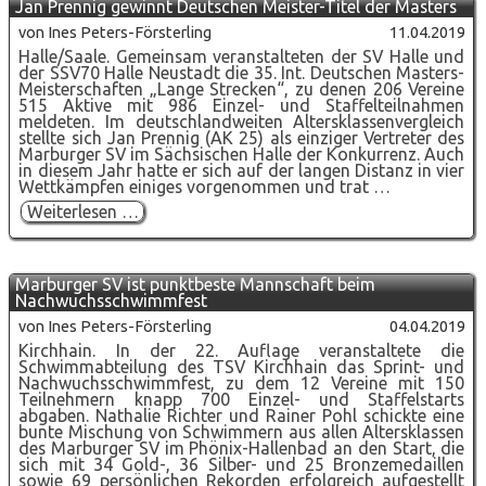
Jan Prennig gewinnt Deutschen Meister-Titel der Masters
von Ines Peters-Försterling
11.04.2019
Halle/Saale. Gemeinsam veranstalteten der SV Halle und
der SSV70 Halle Neustadt die 35. Int. Deutschen Masters-
Meisterschaften „Lange Strecken“, zu denen 206 Vereine
515 Aktive mit 986 Einzel- und Staffelteilnahmen
meldeten. Im deutschlandweiten Altersklassenvergleich
stellte sich Jan Prennig (AK 25) als einziger Vertreter des
Marburger SV im Sächsischen Halle der Konkurrenz. Auch
in diesem Jahr hatte er sich auf der langen Distanz in vier
Wettkämpfen einiges vorgenommen und trat …
Jan
Weiterlesen …
Prennig
gewinnt
Deutschen
Meister-
Marburger SV ist punktbeste Mannschaft beim
Titel
Nachwuchsschwimmfest
der
Masters
von Ines Peters-Försterling
04.04.2019
Kirchhain. In der 22. Auflage veranstaltete die
Schwimmabteilung des TSV Kirchhain das Sprint- und
Nachwuchsschwimmfest, zu dem 12 Vereine mit 150
Teilnehmern knapp 700 Einzel- und Staffelstarts
abgaben. Nathalie Richter und Rainer Pohl schickte eine
bunte Mischung von Schwimmern aus allen Altersklassen
des Marburger SV im Phönix-Hallenbad an den Start, die
sich mit 34 Gold-, 36 Silber- und 25 Bronzemedaillen
sowie 69 persönlichen Rekorden erfolgreich aufgestellt