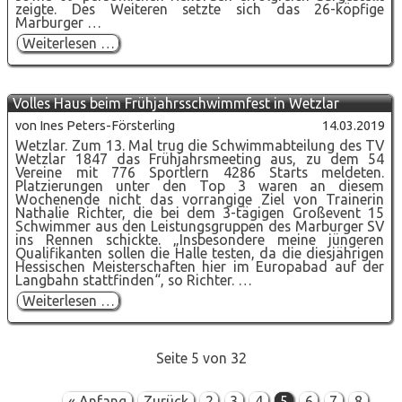
zeigte. Des Weiteren setzte sich das 26-köpfige
Marburger …
Marburger
Weiterlesen …
SV
ist
punktbeste
Mannschaft
Volles Haus beim Frühjahrsschwimmfest in Wetzlar
beim
Nachwuchsschwimmfest
von Ines Peters-Försterling
14.03.2019
Wetzlar. Zum 13. Mal trug die Schwimmabteilung des TV
Wetzlar 1847 das Frühjahrsmeeting aus, zu dem 54
Vereine mit 776 Sportlern 4286 Starts meldeten.
Platzierungen unter den Top 3 waren an diesem
Wochenende nicht das vorrangige Ziel von Trainerin
Nathalie Richter, die bei dem 3-tägigen Großevent 15
Schwimmer aus den Leistungsgruppen des Marburger SV
ins Rennen schickte. „Insbesondere meine jüngeren
Qualifikanten sollen die Halle testen, da die diesjährigen
Hessischen Meisterschaften hier im Europabad auf der
Langbahn stattfinden“, so Richter. …
Volles
Weiterlesen …
Haus
beim
Frühjahrsschwimmfest
in
Seite 5 von 32
Wetzlar
« Anfang
Zurück
2
3
4
5
6
7
8