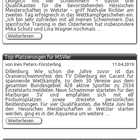
Lediglich mit vier Schwimmern – davon drei
Qualifikanten für die bevorstehenden Hessischen
Meisterschaften in Wetzlar – griff Nathalie Richter am
zweiten Tag erfolgreich in das Wettkampfgeschehen ein.
„Ich bin sehr zufrieden mit all meinen Schwimmern. Das
spezifische Training in den Osterferien hat insbesondere
Mika Schütz und Lina Wagner nochmals …
Schütz
Weiterlesen …
und
Wagner
schwimmen
ins
Top-Platzierungen für MSVler
Finale
von Ines Peters-Försterling
11.04.2019
Dillenburg. Wie schon die Jahre zuvor ist das
Oranierschwimmfest des TV Dillenburg ein Garant für
spannende Wettkämpfe, zu dem 30 Vereine aus dem
gesamten Bundesgebiet 428 aktive Sportler zu 2034
Einzelstarts meldeten. Neun Schwimmer starteten für den
Marburger SV und empfahlen sich mit elf
Podiumsplätzen sowie dreizehn persönlichen
Bestleistungen. Für vier Qualifikanten, die Mitte Juni bei
den Hessischen Meisterschaften in Wetzlar starten
werden, ging es in der Aquarena um weitere …
Top-
Weiterlesen …
Platzierungen
für
MSVler