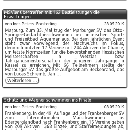
zehn
hessische
Titel
MSVler übertreffen mit 162 Bestleistungen die
auf
Erwartungen
der
Langbahn
von Ines Peters-Försterling
28.05.2019
Marburg. Zum 35. Mal trug der Marburger SV das Otto-
Springer-Gedächtnisschwimmen im heimischen Sport-
und Freizeitbad Aquamar aus. Bei dem jährlichen Event
steht zwar vorwiegend der Nachwuchs im Fokus,
dennoch nutzten 17 Vereine mit 244 Aktiven die Chance,
um letzte Normzeiten für die bevorstehenden Hessischen
Meisterschaften in Wetzlar bzw.
Jahrgangsmeisterschaften der jüngeren Jahrgänge in
Kassel zu erreichen. Mit 66 Teilnehmern stellte der
Marburger SV das größte Aufgebot am Beckenrand, das
von Lucas Schremb, Jan …
MSVler
Weiterlesen …
übertreffen
mit
162
Bestleistungen
Schütz und Wagner schwimmen ins Finale
die
Erwartungen
von Ines Peters-Försterling
08.05.2019
Frankenberg. In der 49. Auflage lud der Frankenberger SV
zum Internationalen Maischwimmen ins
Ederberglandbad nach Frankenberg ein. 16 Vereine gaben
von 209 Aktiven 1368 Einzel- und Staffelmeldungen ab.