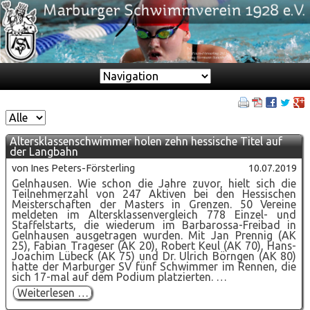
Zielseite
Altersklassenschwimmer holen zehn hessische Titel auf
der Langbahn
von Ines Peters-Försterling
10.07.2019
Gelnhausen. Wie schon die Jahre zuvor, hielt sich die
Teilnehmerzahl von 247 Aktiven bei den Hessischen
Meisterschaften der Masters in Grenzen. 50 Vereine
meldeten im Altersklassenvergleich 778 Einzel- und
Staffelstarts, die wiederum im Barbarossa-Freibad in
Gelnhausen ausgetragen wurden. Mit Jan Prennig (AK
25), Fabian Trageser (AK 20), Robert Keul (AK 70), Hans-
Joachim Lübeck (AK 75) und Dr. Ulrich Börngen (AK 80)
hatte der Marburger SV fünf Schwimmer im Rennen, die
sich 17-mal auf dem Podium platzierten. …
Altersklassenschwimmer
Weiterlesen …
holen