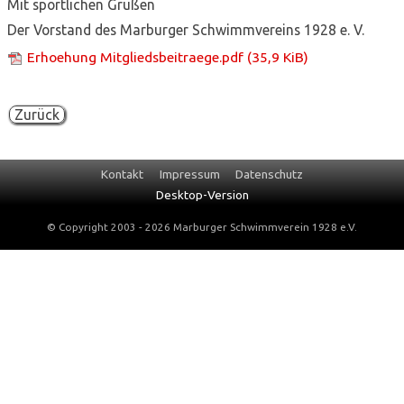
Mit sportlichen Grüßen
Der Vorstand des Marburger Schwimmvereins 1928 e. V.
Erhoehung Mitgliedsbeitraege.pdf
(35,9 KiB)
Zurück
Navigation
Kontakt
Impressum
Datenschutz
überspringen
Desktop-Version
© Copyright 2003 - 2026 Marburger Schwimmverein 1928 e.V.